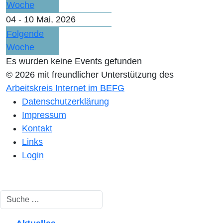
Woche
04 - 10 Mai, 2026
Folgende
Woche
Es wurden keine Events gefunden
© 2026 mit freundlicher Unterstützung des
Arbeitskreis Internet im BEFG
Datenschutzerklärung
Impressum
Kontakt
Links
Login
Suchen